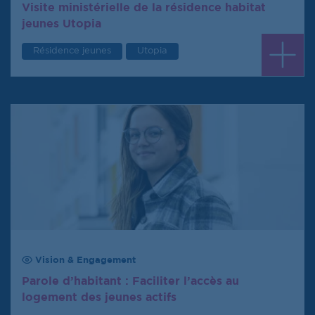
Visite ministérielle de la résidence habitat
jeunes Utopia
Résidence jeunes
Utopia
Vision & Engagement
Parole d’habitant : Faciliter l’accès au
logement des jeunes actifs