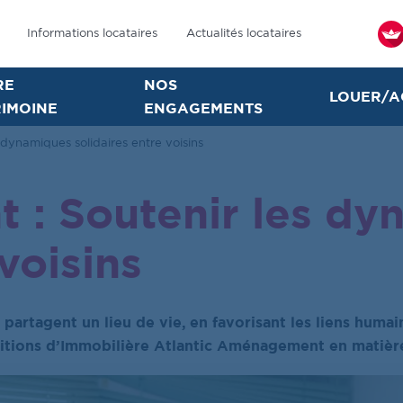
Informations locataires
Actualités locataires
RE
NOS
LOUER/A
IMOINE
ENGAGEMENTS
s dynamiques solidaires entre voisins
t : Soutenir les d
voisins
i partagent un lieu de vie, en favorisant les liens humain
bitions d’Immobilière Atlantic Aménagement en matièr