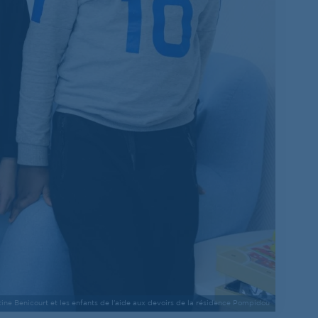
ine Benicourt et les enfants de l'aide aux devoirs de la résidence Pompidou