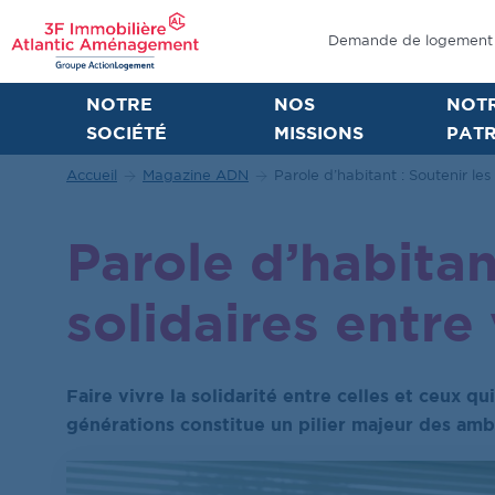
Demande de logement
NOTRE
NOS
NOT
SOCIÉTÉ
MISSIONS
PATR
Accueil
Magazine ADN
Parole d’habitant : Soutenir le
Parole d’habitan
solidaires entre 
Faire vivre la solidarité entre celles et ceux qu
générations constitue un pilier majeur des am