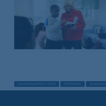
Tag:
Accompagnement social
Tag:
Animations
Tag:
Engagemen