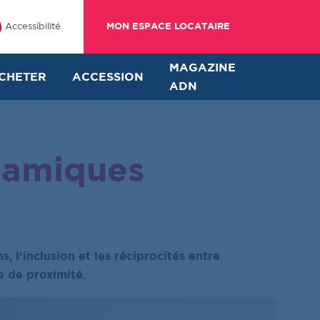
Accessibilité
MON ESPACE LOCATAIRE
MAGAZINE
CHETER
ACCESSION
ADN
ynamiques
s, l’inclusion et les réciprocités entre
e de proximité.