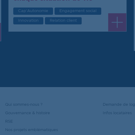
Cap’Autonomie
Engagement social
Innovation
Relation client
Qui sommes-nous ?
Demande de lo
Gouvernance & histoire
Infos locataires
RSE
Nos projets emblématiques