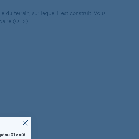
du terrain, sur lequel il est construit. Vous
idaire (OFS).
u’au 31 août