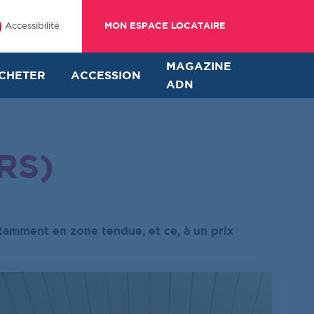
Accessibilité
MON ESPACE LOCATAIRE
MAGAZINE
CHETER
ACCESSION
ADN
BRS)
tamment en zone tendue, et ce, à un prix