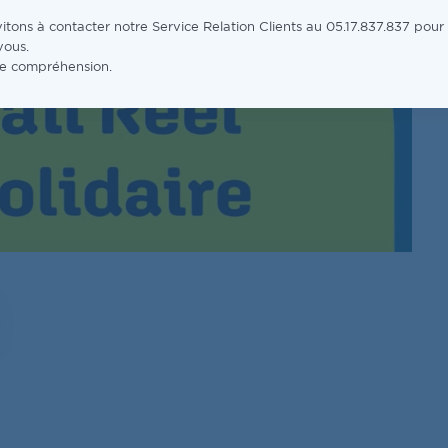
itons à contacter notre Service Relation Clients au 05.17.837.837 pour
vous.
re compréhension.