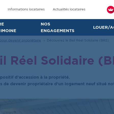
Informations locataires
Actualités locataires
RE
NOS
LOUER/A
IMOINE
ENGAGEMENTS
 pour devenir propriétaire
Découvrez le Bail Réel Solidaire (BRS)
l Réel Solidaire (
positif d’accession à la propriété.
s de devenir propriétaire d’un logement neuf situé no