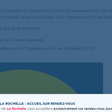
 la propriété du logement (maison ou appartement) de celle 
e le terrain reste la propriété d’un Organisme Foncier Sol
le bâti et le foncier :
es qui y sont associées.
redevance à l’Organisme Foncier Solidaire (OFS).
LA ROCHELLE : ACCUEIL SUR RENDEZ-VOUS
e de
La Rochelle
vous accueillera
exclusivement sur rendez-vous jusq