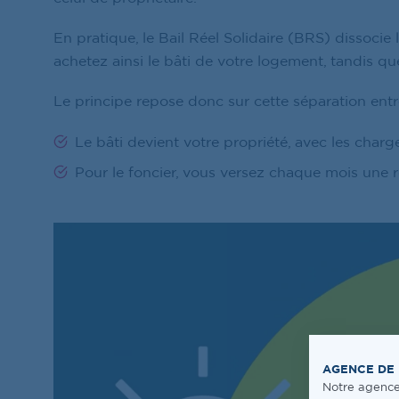
En pratique, le Bail Réel Solidaire (BRS) dissocie
achetez ainsi le bâti de votre logement, tandis qu
Le principe repose donc sur cette séparation entre 
Le bâti devient votre propriété, avec les charg
Pour le foncier, vous versez chaque mois une 
AGENCE DE 
Notre agenc