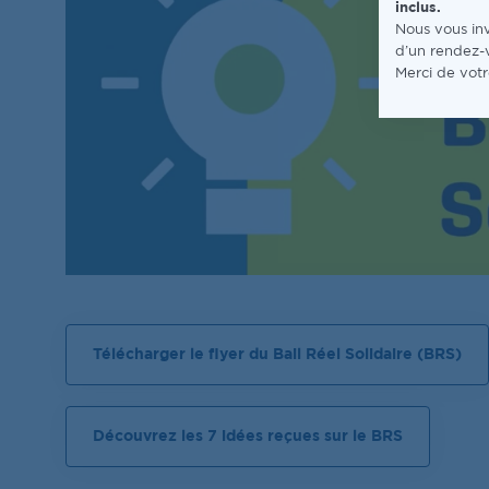
inclus.
Nous vous inv
d’un rendez-
Merci de vot
Télécharger le flyer du Bail Réel Solidaire (BRS)
Découvrez les 7 idées reçues sur le BRS