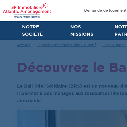
Demande de logement
NOTRE
NOS
NOT
SOCIÉTÉ
MISSIONS
PATR
Accueil
Je souhaite acheter dans le neuf
Les solutions
Découvrez le Bai
Le Bail Réel Solidaire (BRS) est un nouveau dis
Il permet à des ménages aux ressources limitée
abordable.