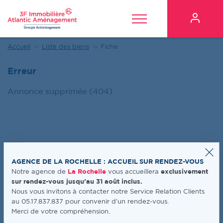
Mon es
Toggle Menu
Accueil
Liste des biens
Fiche
Erreur
Annonce supprimée (404)
AGENCE DE LA ROCHELLE : ACCUEIL SUR RENDEZ-VOUS
Notre agence de
La Rochelle
vous accueillera
exclusivement
sur rendez-vous jusqu’au 31 août inclus.
Nous vous invitons à contacter notre Service Relation Clients
au 05.17.837.837 pour convenir d’un rendez-vous.
Merci de votre compréhension.